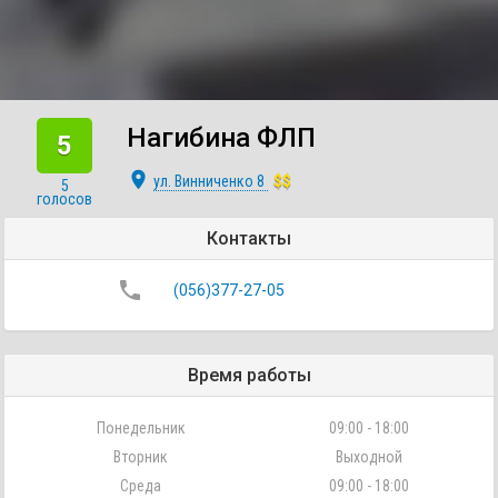
Нагибина ФЛП
5
place
ул. Винниченко 8
$$
5
голосов
Контакты
phone
(056)377-27-05
Время работы
Понедельник
09:00 - 18:00
Вторник
Выходной
Среда
09:00 - 18:00