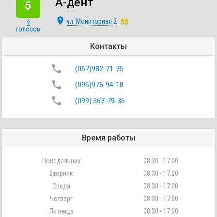
А-дент
5
place
ул. Мониторная 2
$$
2
голосов
Контакты
phone
(067)982-71-75
phone
(096)976-94-18
phone
(099) 367-79-36
Время работы
Понедельник
08:30 - 17:00
Вторник
08:30 - 17:00
Среда
08:30 - 17:00
Четверг
08:30 - 17:00
Пятница
08:30 - 17:00