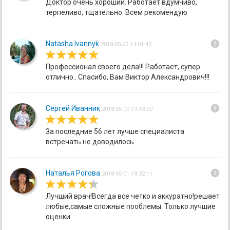
Доктор очень хороший. Работает вдумчиво,
терпеливо, тщательно. Всем рекомендую
error
Natasha Ivannyk
2018-05-22 14:01:45
Профессионал своего дела!!! Работает, супер
отлично.. Спасибо, Вам Виктор Александрович!!!
error
Сергей Иванник
2018-05-09 19:43:50
За последние 56 лет лучше специалиста
встречать не доводилось
error
Наталья Рогова
2018-05-01 18:32:11
Лучший врач!Всегда все четко и аккуратно!решает
любые,самые сложные пооблемы. Только лучшие
оценки