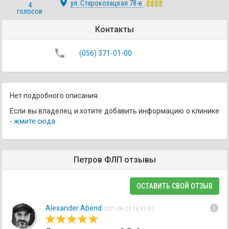
place
ул. Старокозацкая 78-в
$$$$
4
голосов
Контакты
phone
(056) 371-01-00
Нет подробного описания.
Если вы владелец и хотите добавить информацию о клинике
-
жмите сюда
Петров ФЛП отзывы
ОСТАВИТЬ СВОЙ ОТЗЫВ
error
Alexander Abend
2021-06-23 16:41:07