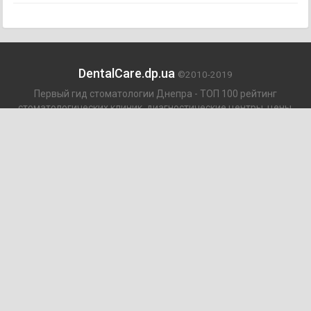
DentalCare.dp.ua
©2010-2019
Первый гид стоматологии Днепра - ТОП 100 рейтинг
стоматологических клиник, диагностические центры, цены,
отзывы и карта города.
Мы с вами уже девять лет!
Пациентам
КАК УСТРОЕН РЕЙТИНГ
АРХИВ СТАТЕЙ
СЛОВАРЬ ТЕРМИНОВ
КОСМЕТОЛОГ ДНЕПР
Врачам
КАК РАЗМЕСТИТЬ КЛИНИКУ?
КАК ИЗМЕНИТЬ ИНФОРМАЦИЮ?
РЕКЛАМА