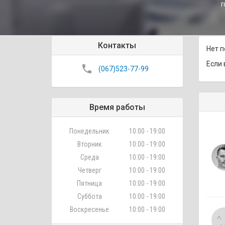
г
Контакты
Нет п
Если 
phone
(067)523-77-99
Время работы
Понедельник
10:00 - 19:00
Вторник
10:00 - 19:00
Среда
10:00 - 19:00
Четверг
10:00 - 19:00
Пятница
10:00 - 19:00
Суббота
10:00 - 19:00
Воскресенье
10:00 - 19:00