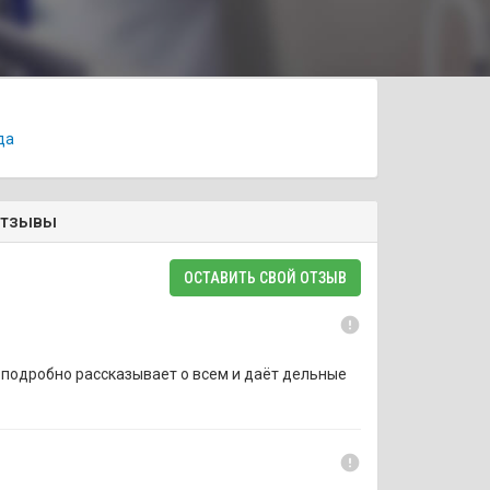
да
отзывы
ОСТАВИТЬ СВОЙ ОТЗЫВ
error
р подробно рассказывает о всем и даёт дельные
error