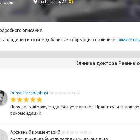
place
пр.Гагаріна, 24
$$
олосов
одробного описания.
вы владелец и хотите добавить информацию о клинике -
жмите сю
Клиника доктора Резник 
Denys Horopashnyi
2018-04-28 22:41:50
Пару лет как хожу сюда. Все устраивает. Нравится, что докто
рекомендации.
Архивный комментарий
2013-08-08 19:57:00
нравиться, все оборудование лучшее, все есть