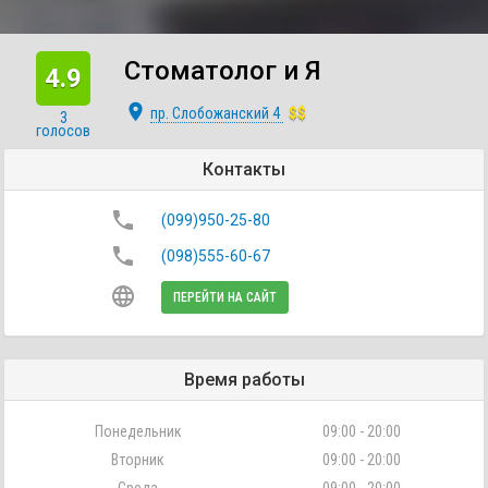
Стоматолог и Я
4.9
place
пр. Слобожанский 4
$$
3
голосов
Контакты
phone
(099)950-25-80
phone
(098)555-60-67
language
ПЕРЕЙТИ НА САЙТ
Время работы
Понедельник
09:00 - 20:00
Вторник
09:00 - 20:00
Среда
09:00 - 20:00