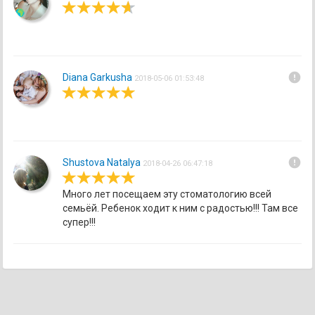
error
Diana Garkusha
2018-05-06 01:53:48
error
Shustova Natalya
2018-04-26 06:47:18
Много лет посещаем эту стоматологию всей
семьёй. Ребенок ходит к ним с радостью!!! Там все
супер!!!
DentalCare.dp.ua