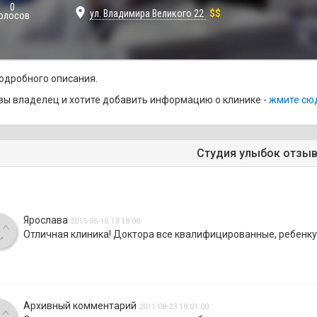
0
place
ул. Владимира Великого 22
$$
олосов
одробного описания.
вы владелец и хотите добавить информацию о клинике -
жмите сю
Студия улыбок отзы
Ярослава
2015-06-10 13:18:00
Отличная клиника! Доктора все квалифицированные, ребенку
Архивный комментарий
2011-08-23 18:01:00