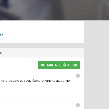
да
вы
ОСТАВИТЬ СВОЙ ОТЗЫВ
error
 не страшно совсем было,очень комфортно.
error