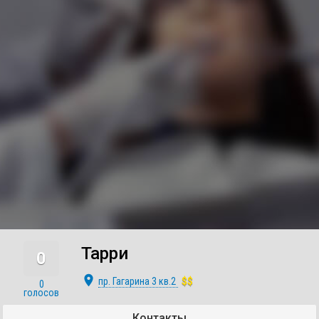
Тарри
0
place
пр. Гагарина 3 кв.2
$$
0
голосов
Контакты