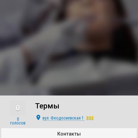
Термы
0
place
вул. Феодосиевская 1
$$$
0
голосов
Контакты