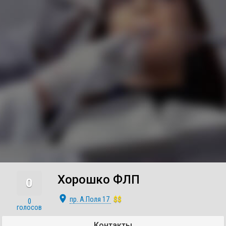
Хорошко ФЛП
0
place
пр. А.Поля 17
$$
0
голосов
Контакты