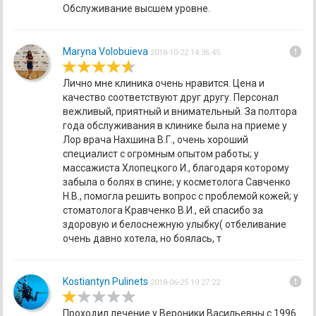
Обслуживание высшем уровне.
error
Maryna Volobuieva
2018-10-22 14:36:45
Лично мне клиника очень нравится. Цена и
качество соответствуют друг другу. Персонал
вежливый, приятный и внимательный. За полтора
года обслуживания в клинике была на приеме у
Лор врача Нахшина В.Г., очень хороший
специалист с огромным опытом работы; у
массажиста Хлопецкого И., благодаря которому
забыла о болях в спине; у косметолога Савченко
Н.В., помогла решить вопрос с проблемой кожей; у
стоматолога Кравченко В.И., ей спасибо за
здоровую и белоснежную улыбку( отбеливание
очень давно хотела, но боялась, т
error
Kostiantyn Pulinets
2018-06-25 19:27:22
Проходил лечение у Вероники Васильевны с 1996