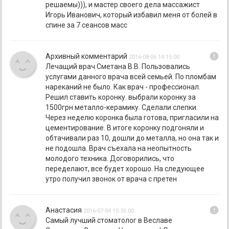
решаемы))), и мастер своего дела массажист
Игорь Иванович, который избавил меня от болей в
спине за 7 сеансов масс
error
Архивный комментарий
2016-08-06 14:15:00
Лечащий врач Сметана В.В. Пользовались
услугами данного врача всей семьей. По пломбам
нареканий не было. Как врач - профессионал.
Решил ставить коронку. выбрали коронку за
1500грн металло-керамику. Сделали слепки.
Через неделю коронка была готова, пригласили на
цементирование. В итоге коронку подгоняли и
обтачивали раз 10, дошли до металла, но она так и
не подошла. Врач съехала на неопытность
молодого техника. Договорились, что
переделают, все будет хорошо. На следующее
утро получил звонок от врача с претен
error
Анастасия
2016-07-04 15:35:00
Самый лучший стоматолог в Веславе