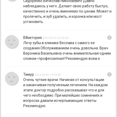
Сидоренко Вячеслав Николаевич! Давно
наблюдаюсь у него. Делает свою работу быстро,
качественно и очень вменяемо по ценам. Может и
пролечить, и зуб удалить, и коронка или мост
установить.
error
В8иктория
2016-05-05 22:50:00
Лечу зубы в клинике Веслава с самого ее
создания.Обслуживанием очень довольна. Врач
Вероника Васильевна очень внимательная одним
словом~профессилнал! Рекомендую всем.е
error
Тимур
2016-04-06 13:59:00
Очень чуткие врачи. Начиная от консультации
и заканчивая полученным лечением. На каждом
этапе доктор подробно рассказывал что и для
чего необходимо. При малейших сомнениях и
вопросах давали исчерпывающие ответы.
Рекомендую.