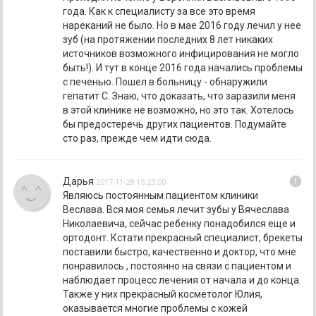
года. Как к специалисту за все это время
нареканий не было. Но в мае 2016 году лечил у нее
зуб (на протяжении последних 8 лет никаких
источников возможного инфицирования не могло
быть!). И тут в конце 2016 года начались проблемы
с печенью. Пошел в больницу - обнаружили
гепатит С. Знаю, что доказать, что заразили меня
в этой клинике не возможно, но это так. Хотелось
бы предостеречь других пациентов. Подумайте
сто раз, прежде чем идти сюда.
error
Дарья
2017-11-28 15:23:00
Являюсь постоянным пациентом клиники
Веслава. Вся моя семья лечит зубы у Вячеслава
Николаевича, сейчас ребенку понадобился еще и
ортодонт. Кстати прекрасный специалист, брекеты
поставили быстро, качественно и доктор, что мне
понравилось , постоянно на связи с пациентом и
наблюдает процесс лечения от начала и до конца.
Также у них прекрасный косметолог Юлия,
оказывается многие проблемы с кожей