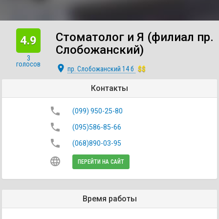
Стоматолог и Я (филиал пр.
4.9
Слобожанский)
3
голосов
place
пр. Слобожанский 14 б
$$
Контакты
phone
(099) 950-25-80
phone
(095)586-85-66
phone
(068)890-03-95
language
ПЕРЕЙТИ НА САЙТ
Время работы