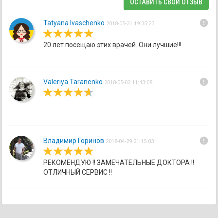
ОСТАВИТЬ СВОЙ ОТЗЫВ
error
Tatyana Ivaschenko
2018-05-31 19:35:23
20 лет посещаю этих врачей. Они лучшие!!!
error
Valeriya Taranenko
2018-05-02 11:43:08
error
Владимир Горинов
2018-04-29 21:15:03
РЕКОМЕНДУЮ !! ЗАМЕЧАТЕЛЬНЫЕ ДОКТОРА !!
ОТЛИЧНЫЙ СЕРВИС !!