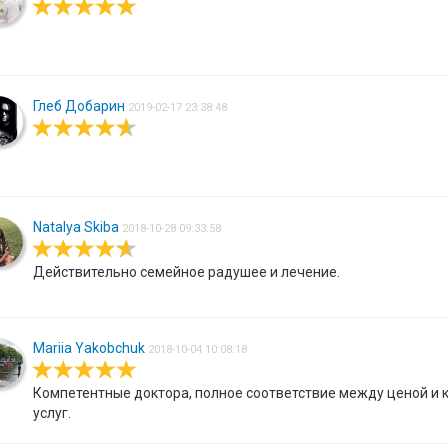
Глеб Добарин
2019-02-17 23:38:48
Natalya Skiba
2018-10-28 09:33:58
Действительно семейное радушее и лечение.
Mariia Yakobchuk
2018-10-04 10:08:18
Компетентные доктора, полное соответствие между ценой и 
услуг.