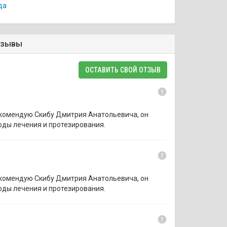
да
тзывы
ОСТАВИТЬ СВОЙ ОТЗЫВ
error
екомендую Скибу Дмитрия Анатольевича, он
ды лечения и протезирования.
error
екомендую Скибу Дмитрия Анатольевича, он
ды лечения и протезирования.
error