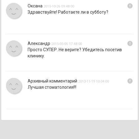
error
Оксана
2015-10-26 09:48:00
Здравствуйте! Работаете ли в субботу?
error
Александр
2015-05-05 17:48:00
Просто СУПЕР. Не верите? Убедитесь посетив
клинику.
error
Архивный комментарий
2013-11-19 10:04:00
Лучшая стоматология!!!