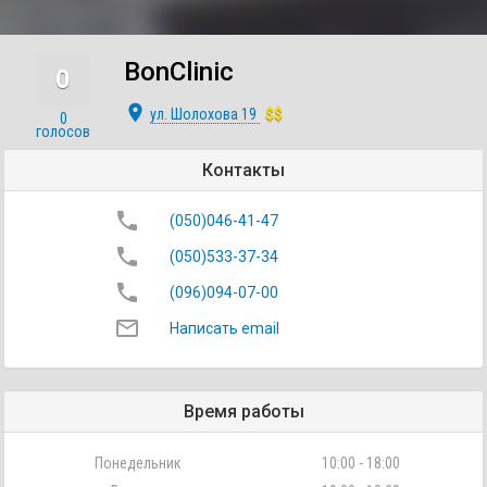
BonClinic
0
place
ул. Шолохова 19
$$
0
голосов
Контакты
phone
(050)046-41-47
phone
(050)533-37-34
phone
(096)094-07-00
mail_outline
Написать email
Время работы
Понедельник
10:00 - 18:00