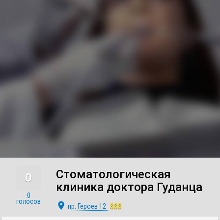
Стоматологическая
0
клиника доктора Гуданца
0
голосов
place
пр. Героев 12
$$$