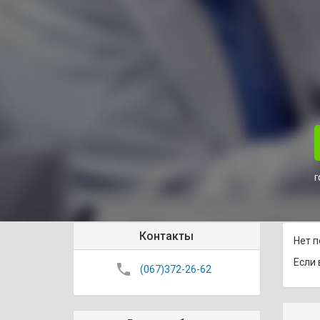
г
Контакты
Нет п
Если 
phone
(067)372-26-62