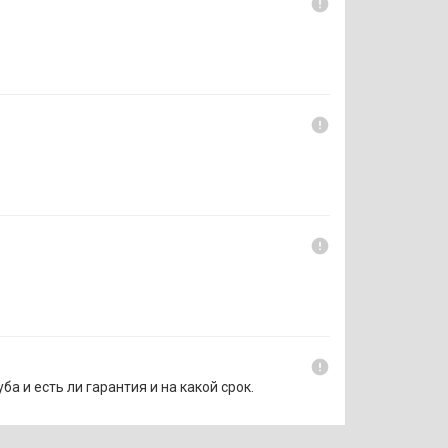
error
error
error
error
а и есть ли гарантия и на какой срок.