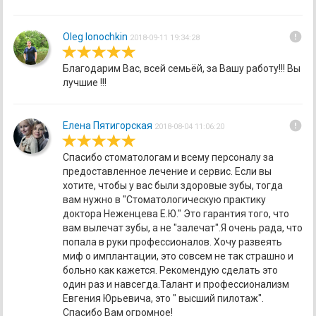
error
Oleg Ionochkin
2018-09-11 19:34:28
Благодарим Вас, всей семьёй, за Вашу работу!!! Вы
лучшие !!!
error
Елена Пятигорская
2018-08-04 11:06:20
Спасибо стоматологам и всему персоналу за
предоставленное лечение и сервис. Если вы
хотите, чтобы у вас были здоровые зубы, тогда
вам нужно в "Стоматологическую практику
доктора Неженцева Е.Ю." Это гарантия того, что
вам вылечат зубы, а не "залечат".Я очень рада, что
попала в руки профессионалов. Хочу развеять
миф о имплантации, это совсем не так страшно и
больно как кажется. Рекомендую сделать это
один раз и навсегда.Талант и профессионализм
Евгения Юрьевича, это " высший пилотаж".
Спасибо Вам огромное!