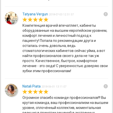
error
Tatyana Vergun
2018-07-03 12:51:57
Компетенция врачей впечатляет, кабинеты
оборудованные на высшем европейском уровнем,
комфорт лечения и личностный подход к
пациенту! Попала по рекомендации друга и
осталась очень довольна, ведь
стоматологических кабинетов сейчас уйма, а вот
найти профессионалов своего дела не так уж
просто. Качественное, быстрое, комфортное
лечение - это сюда! С уверенностью доверяю свои
зубки этим профессионалам!
error
Natali Piata
2018-06-01 13:11:07
Огромное спасибо команде профессионалов!!! Вы
крутая команда, ваш профессионализм на высшем
уровне, сплочённый коллектив, моментальная
реакция в принятии решений в экстренных