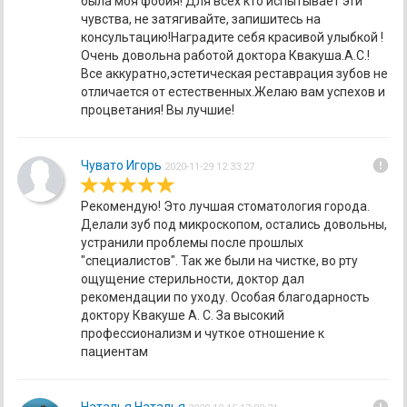
была моя фобия! Для всех кто испытывает эти
чувства, не затягивайте, запишитесь на
консультацию!Наградите себя красивой улыбкой !
Очень довольна работой доктора Квакуша.А.С.!
Все аккуратно,эстетическая реставрация зубов не
отличается от естественных.Желаю вам успехов и
процветания! Вы лучшие!
error
Чувато Игорь
2020-11-29 12:33:27
Рекомендую! Это лучшая стоматология города.
Делали зуб под микроскопом, остались довольны,
устранили проблемы после прошлых
"специалистов". Так же были на чистке, во рту
ощущение стерильности, доктор дал
рекомендации по уходу. Особая благодарность
доктору Квакуше А. С. За высокий
профессионализм и чуткое отношение к
пациентам