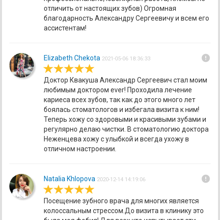
отличить от настоящих зубов) Огромная
благодарность Александру Сергеевичу и всем его
ассистентам!
error
Elizabeth Chekota
2021-05-06 18:36:33
Доктор Квакуша Александр Сергеевич стал моим
любимым доктором ever! Проходила лечение
кариеса всех зубов, так как до этого много лет
боялась стоматологов и избегала визита к ним!
Теперь хожу со здоровыми и красивыми зубами и
регулярно делаю чистки. В стоматологию доктора
Неженцева хожу с улыбкой и всегда ухожу в
отличном настроении.
error
Natalia Khlopova
2020-12-14 14:19:06
Посещение зубного врача для многих является
колоссальным стрессом.До визита в клинику это