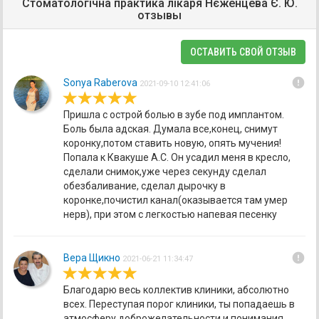
Стоматологічна практика лікаря Нєженцева Є. Ю.
отзывы
ОСТАВИТЬ СВОЙ ОТЗЫВ
error
Sonya Raberova
2021-09-10 12:41:06
Пришла с острой болью в зубе под имплантом.
Боль была адская. Думала все,конец, снимут
коронку,потом ставить новую, опять мучения!
Попала к Квакуше А.С. Он усадил меня в кресло,
сделали снимок,уже через секунду сделал
обезбаливание, сделал дырочку в
коронке,почистил канал(оказывается там умер
нерв), при этом с легкостью напевая песенку
error
Вера Щикно
2021-06-21 11:34:47
Благодарю весь коллектив клиники, абсолютно
всех. Переступая порог клиники, ты попадаешь в
атмосферу доброжелательности и понимания.