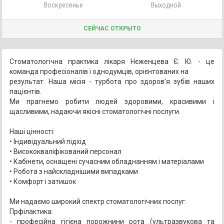
Воскресенье
Выходной
СЕЙЧАС ОТКРЫТО
Стоматологічна практика лікаря Нєженцева Є. Ю. - це
команда професіоналів і однодумців, орієнтованих на
результат. Наша місія - турбота про здоров'я зубів наших
пацієнтів.
Ми прагнемо робити людей здоровими, красивими і
щасливими, надаючи якісні стоматологічні послуги.
Наші цінності:
• Індивідуальний підхід
• Висококваліфікований персонал
• Кабінети, оснащені сучасним обладнанням і матеріалами
• Робота з найскладнішими випадками
• Комфорт і затишок
Ми надаємо широкий спектр стоматологічних послуг:
Прфілактика:
- професійна гігієна порожнини рота (ультразвукова та