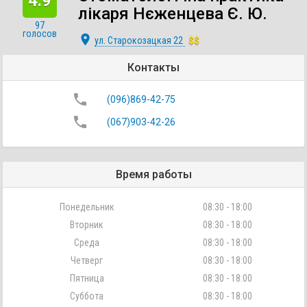
4.9
лікаря Нєженцева Є. Ю.
97
голосов
place
ул. Старокозацкая 22
$$
Контакты
phone
(096)869-42-75
phone
(067)903-42-26
Время работы
Понедельник
08:30 - 18:00
Вторник
08:30 - 18:00
Среда
08:30 - 18:00
Четверг
08:30 - 18:00
Пятница
08:30 - 18:00
Суббота
08:30 - 18:00