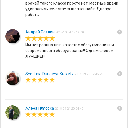
врачей такого класса просто нет, местные врачи
удивлялись качеству выполненной в Днепре
работы.
error
Андрей Рохлин
2018-10-04 12:19:00
Им нет равных ни в качестве обслуживания ни
современности оборудования!!!Одним словом
ЛУЧШИЕ!!!
error
Svetlana Dunaeva-Kravetz
2018-09-25 17:46:25
error
Алена Плясоха
2018-09-24 20:04:42