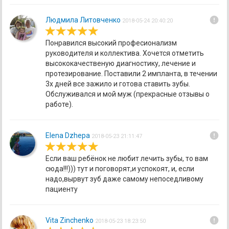
error
Людмила Литовченко
2018-05-24 20:40:20
Понравился высокий професионализм
руководителя и коллектива. Хочется отметить
высококачественую диагностику, лечение и
протезирование. Поставили 2 импланта, в течении
3х дней все зажило и готова ставить зубы.
Обслуживался и мой муж (прекрасные отзывы о
работе).
error
Elena Dzhepa
2018-05-23 21:11:47
Если ваш ребёнок не любит лечить зубы, то вам
сюда!!!))) тут и поговорят,и успокоят, и, если
надо,вырвут зуб даже самому непоседливому
пациенту
error
Vita Zinchenko
2018-05-23 18:23:50