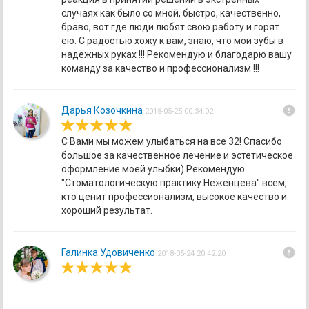
случаях как было со мной, быстро, качественно,
браво, вот где люди любят свою работу и горят
ею. С радостью хожу к вам, знаю, что мои зубы в
надежных руках !!! Рекомендую и благодарю вашу
команду за качество и профессионализм !!!
error
Дарья Козочкина
2018-05-25 00:34:02
С Вами мы можем улыбаться на все 32! Спасибо
большое за качественное лечение и эстетическое
оформление моей улыбки) Рекомендую
"Стоматологическую практику Неженцева" всем,
кто ценит профессионализм, высокое качество и
хороший результат.
error
Галинка Удовиченко
2018-05-24 20:42:20