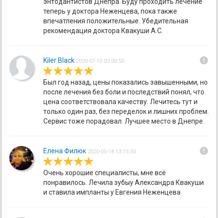
энтодантистов Днепра. Буду проходить лечение
теперь у доктора Неженцева, пока также
впечатления положительные. Убедительная
рекомендация доктора Квакуши А.С.
error
Kiler Black
2020-07-10 03:00:50
Был год назад, цены показались завышенными, но
после лечения без боли и последствий понял, что
цена соответствовала качеству. Лечитесь тут и
только один раз, без переделок и лишних проблем.
Сервис тоже порадовал. Лучшее место в Днепре
error
Елена Филюк
2020-05-18 13:15:50
Очень хорошие специалисты, мне всё
понравилось. Лечила зубыу Александра Квакуши
и ставила импланты у Евгения Неженцева