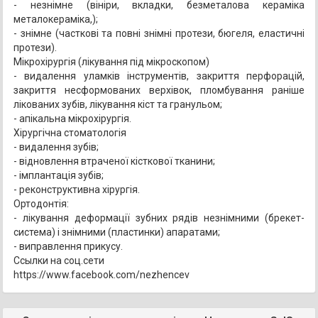
- незнімне (вініри, вкладки, безметалова кераміка
металокераміка,);
- знімне (часткові та повні знімні протези, бюгеля, еластичні
протези).
Мікрохірургія (лікування під мікроскопом)
- видалення уламків інструментів, закриття перфорацій,
закриття несформованих верхівок, пломбування раніше
лікованих зубів, лікування кіст та гранульом;
- апікальна мікрохірургія.
Хірургічна стоматологія
- видалення зубів;
- відновлення втраченої кісткової тканини;
- імплантація зубів;
- реконструктивна хірургія.
Ортодонтія:
- лікування деформації зубних рядів незнімними (брекет-
система) і знімними (пластинки) апаратами;
- виправлення прикусу.
Ссылки на соц.сети
https://www.facebook.com/nezhencev