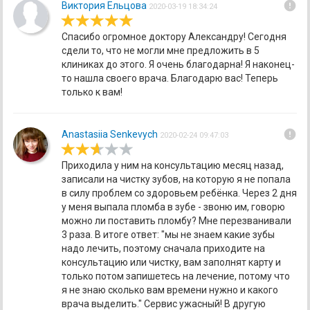
error
Виктория Ельцова
2020-03-19 18:34:24
Спасибо огромное доктору Александру! Сегодня
сдели то, что не могли мне предложить в 5
клиниках до этого. Я очень благодарна! Я наконец-
то нашла своего врача. Благодарю вас! Теперь
только к вам!
error
Anastasiia Senkevych
2020-02-24 09:47:03
Приходила у ним на консультацию месяц назад,
записали на чистку зубов, на которую я не попала
в силу проблем со здоровьем ребёнка. Через 2 дня
у меня выпала пломба в зубе - звоню им, говорю
можно ли поставить пломбу? Мне перезванивали
3 раза. В итоге ответ: "мы не знаем какие зубы
надо лечить, поэтому сначала приходите на
консультацию или чистку, вам заполнят карту и
только потом запишетесь на лечение, потому что
я не знаю сколько вам времени нужно и какого
врача выделить." Сервис ужасный! В другую