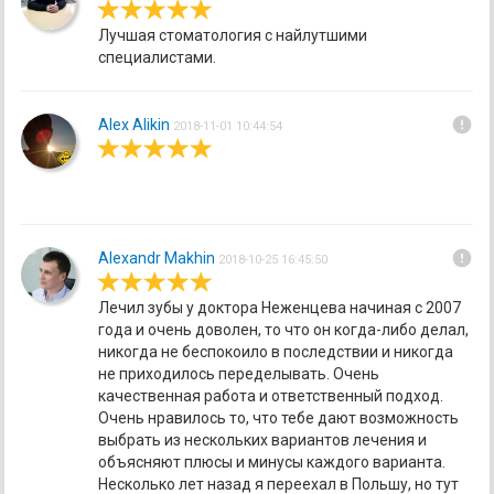
Лучшая стоматология с найлутшими
специалистами.
error
Alex Alikin
2018-11-01 10:44:54
error
Alexandr Makhin
2018-10-25 16:45:50
Лечил зубы у доктора Неженцева начиная с 2007
года и очень доволен, то что он когда-либо делал,
никогда не беспокоило в последствии и никогда
не приходилось переделывать. Очень
качественная работа и ответственный подход.
Очень нравилось то, что тебе дают возможность
выбрать из нескольких вариантов лечения и
объясняют плюсы и минусы каждого варианта.
Несколько лет назад я переехал в Польшу, но тут