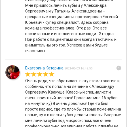
Мне пришлось лечить зубы и у Александра
Сергеевича и у Татьяны Александровны --
прекрасные специалисты, протезировал Евгений
Юрьевич - супер специалист. Здесь собрана
команда профессионалов. Это раз. Это все
воспитанные и интеллигентные люди . Это два.
При работе с пациентами они всегда тактичны и
внимательны.это три. Успехов вам и будьте
счастливы
error
Екатерина Катерина
2021-06-03 16:49:55
Очень рада, что обратилась в эту стоматологию и,
особенно, что попала на лечение к Александру
Сергеевичу Квакуше! Классный специалист и
очень приятный человек! Пролечил мне 16 зубов,
на минуточку) Я очень довольна! Где-то был
просто кариес, где-то пломбы старые поменяли на
новые, ну а в шести зубах делали каналы. Впервые
мне лечили зубы под микроскопом, все очень
профессионально, ювелирная работа, пломбы не