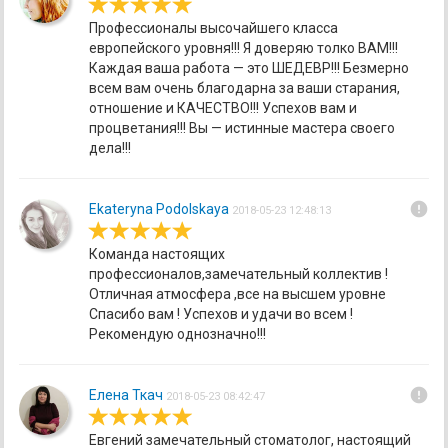
Профессионалы высочайшего класса
европейского уровня!!! Я доверяю толко ВАМ!!!
Каждая ваша работа — это ШЕДЕВР!!! Безмерно
всем вам очень благодарна за ваши старания,
отношение и КАЧЕСТВО!!! Успехов вам и
процветания!!! Вы — истинные мастера своего
дела!!!
error
Ekateryna Podolskaya
2018-05-23 12:48:13
Команда настоящих
профессионалов,замечательный коллектив !
Отличная атмосфера ,все на высшем уровне
Спасибо вам ! Успехов и удачи во всем !
Рекомендую однозначно!!!
error
Елена Ткач
2018-05-23 08:42:47
Евгений замечательный стоматолог, настоящий