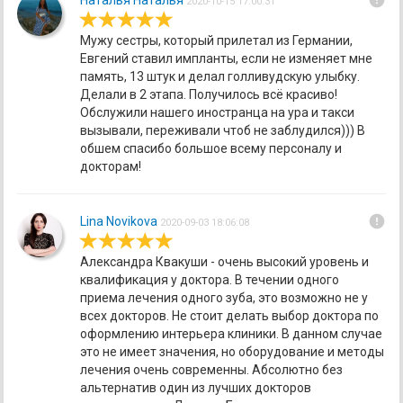
error
Наталья Наталья
2020-10-15 17:00:31
Мужу сестры, который прилетал из Германии,
Евгений ставил импланты, если не изменяет мне
память, 13 штук и делал голливудскую улыбку.
Делали в 2 этапа. Получилось всё красиво!
Обслужили нашего иностранца на ура и такси
вызывали, переживали чтоб не заблудился))) В
обшем спасибо большое всему персоналу и
докторам!
error
Lina Novikova
2020-09-03 18:06:08
Александра Квакуши - очень высокий уровень и
квалификация у доктора. В течении одного
приема лечения одного зуба, это возможно не у
всех докторов. Не стоит делать выбор доктора по
оформлению интерьера клиники. В данном случае
это не имеет значения, но оборудование и методы
лечения очень современны. Абсолютно без
альтернатив один из лучших докторов