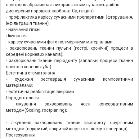
повітряно абразивна з використанням сучасних дрібно
дисперсних порошків: карбонат Са, гліцин);
- профілактика карієсу сучасними препаратими (фторування,
інфільтрація тканин);
- навчання гігієні.
Лікування:
- карієсу сучасними фото полімерними матеріалами;
- захворювань тканин пульпи (гострі, хронічні) процеси в
середені корневих каналів);
- захворювань тканин періодонту (запальні процеси тканин
навколо коренів зуба)
Естетична стоматологія
- художня реставрація cучасними композитними
матеріалами;
- естетична реабілітація вінірами.
Пародонтологія:
- лікування захворювань ясен консервативним
методом(Scaling, rootplaning);
- лікування захворювань тканин пародонту хірургічним
методом (відкритий, закритий кюре таж, лоскутні операції).
Протезування: