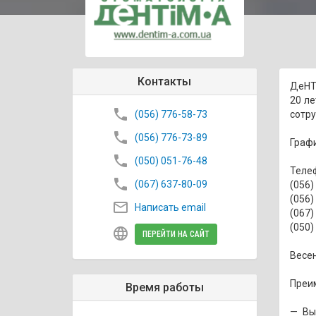
Контакты
ДеHTi
20 ле
phone
(056) 776-58-73
сотру
phone
(056) 776-73-89
Графи
phone
(050) 051-76-48
Теле
phone
(067) 637-80-09
(056)
(056)
mail_outline
Написать email
(067)
(050)
language
ПЕРЕЙТИ НА САЙТ
Весен
Преи
Время работы
— Вы