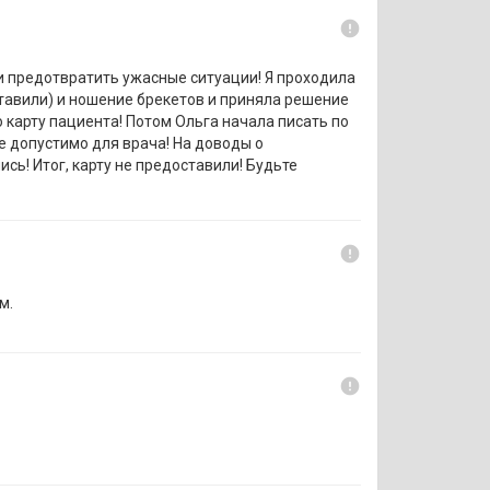
error
и предотвратить ужасные ситуации! Я проходила
тавили) и ношение брекетов и приняла решение
 карту пациента! Потом Ольга начала писать по
е допустимо для врача! На доводы о
сь! Итог, карту не предоставили! Будьте
error
м.
error