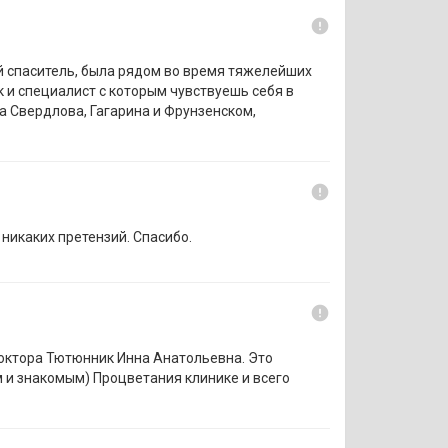
error
ой спаситель, была рядом во время тяжелейших
 и специалист с которым чувствуешь себя в
на Свердлова, Гагарина и Фрунзенском,
error
 никаких претензий. Спасибо.
error
 доктора Тютюнник Инна Анатольевна. Это
 и знакомым) Процветания клинике и всего