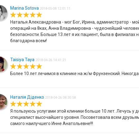
Marina Sotova
2018-05-08 12:01:11
Наталья Александровна - мог Бог, Ирина, администратор - м
операций на 8ках, Анна Владимировна - чудеснейший человек
безопасности. Больше 13 лет я их пациент, была в филиалах 
благодарна всем!
Taisiya Taya
2018-04-26 14:41:21
Более 10 лет лечимся в клинике на ж/м Фрунзенский. Никогда
Наталія Діденко
2018-04-26 08:30:58
Я пользуюсь услугами этой клиники больше 10 лет. Лечусь у
специалист высочайшего уровня. Посоветовала всем друзьям
самого наилучшего Инне Анатольевне!!!