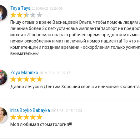
Taya Taya
2020-06-21 23:24:05
Пишу отзыв о враче Васнецовой Ольге, чтобы помочь людям 
лечение более 3х лет-установка импланта(паспорт не предос
их снять!Попросила врача в рабочее время предоставить мою
ночам оскорбления и мат на личный номер пациента! То что н
компетенции и позднем времени - оскорбления только усилили
внимательны!
Zoya Mahinko
2018-05-31 21:07:47
Давно лечусь в Дентим.Хороший сервіс и внимание к клиента
Irina Boyko Babayka
2018-05-12 15:49:03
Моя любимая стоматология!!!