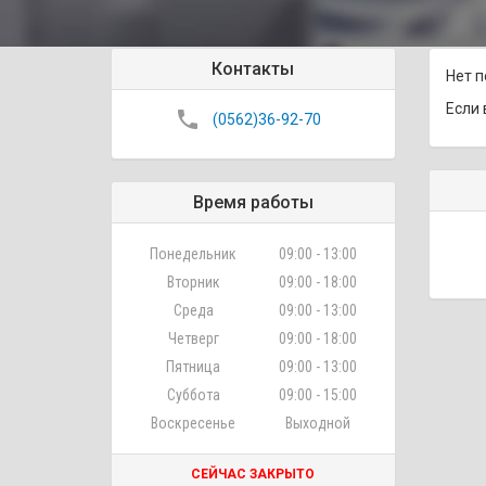
Контакты
Нет п
Если 
phone
(0562)36-92-70
Время работы
Понедельник
09:00 - 13:00
Вторник
09:00 - 18:00
Среда
09:00 - 13:00
Четверг
09:00 - 18:00
Пятница
09:00 - 13:00
Суббота
09:00 - 15:00
Воскресенье
Выходной
СЕЙЧАС ЗАКРЫТО