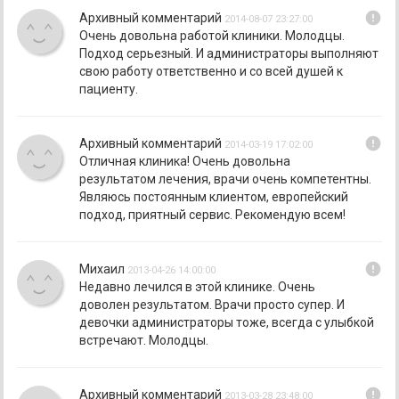
error
Архивный комментарий
2014-08-07 23:27:00
Очень довольна работой клиники. Молодцы.
Подход серьезный. И администраторы выполняют
свою работу ответственно и со всей душей к
пациенту.
error
Архивный комментарий
2014-03-19 17:02:00
Отличная клиника! Очень довольна
результатом лечения, врачи очень компетентны.
Являюсь постоянным клиентом, европейский
подход, приятный сервис. Рекомендую всем!
error
Михаил
2013-04-26 14:00:00
Недавно лечился в этой клинике. Очень
доволен результатом. Врачи просто супер. И
девочки администраторы тоже, всегда с улыбкой
встречают. Молодцы.
error
Архивный комментарий
2013-03-28 23:48:00