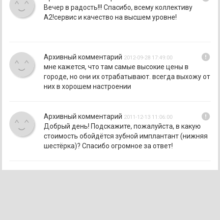
Вечер в радость!!! Спасибо, всему коллективу
А2!сервис и качество на высшем уровне!
error
Архивный комментарий
2012-09-28 17:49:00
мне кажется, что там самые высокие цены в
городе, но они их отрабатывают. всегда выхожу от
них в хорошем настроении
error
Архивный комментарий
2011-12-13 11:06:00
Добрый день! Подскажите, пожалуйста, в какую
стоимость обойдётся зубной имплантант (нижняя
шестёрка)? Спасибо огромное за ответ!
error
Архивный комментарий
2011-12-02 16:44:00
Хотелось бы отметить отличную работу
администраторов клиники А2. Тактичность,
подход к клиентам... Вообщем молодцы
девочки!!!)))