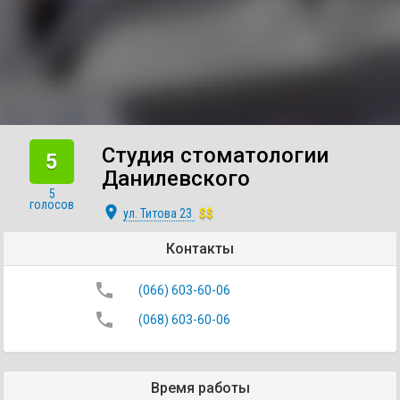
Студия стоматологии
5
Данилевского
5
голосов
place
ул. Титова 23
$$
Контакты
phone
(066) 603-60-06
phone
(068) 603-60-06
Время работы