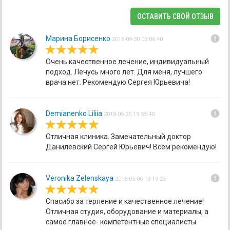
ОСТАВИТЬ СВОЙ ОТЗЫВ
error
Марина Борисенко
2018-09-30 03:06:40
Очень качественное лечение, индивидуальный
подход. Лечусь много лет. Для меня, лучшего
врача нет. Рекомендую Сергея Юрьевича!
error
Demianenko Liliia
2018-05-25 19:55:40
Отличная клиника. Замечательный доктор
Данилевский Сергей Юрьевич! Всем рекомендую!
error
Veronika Zelenskaya
2018-05-06 13:19:25
Спасибо за терпение и качественное лечение!
Отличная студия, оборудование и материалы, а
самое главное- компетентные специалисты.