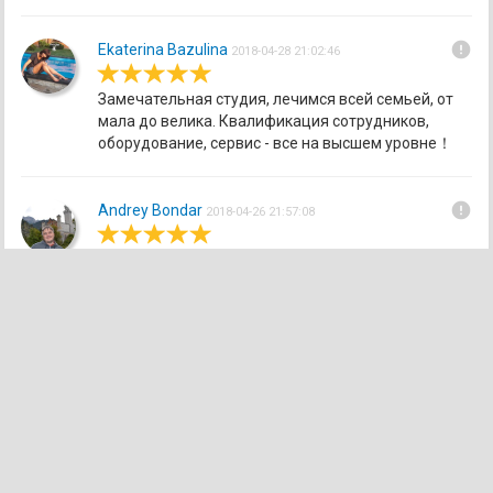
error
Ekaterina Bazulina
2018-04-28 21:02:46
Замечательная студия, лечимся всей семьей, от
мала до велика. Квалификация сотрудников,
оборудование, сервис - все на высшем уровне！
error
Andrey Bondar
2018-04-26 21:57:08
DentalCare.dp.ua
©2010-2019
Первый гид стоматологии Днепра - ТОП 100 рейтинг
стоматологических клиник, диагностические центры, цены,