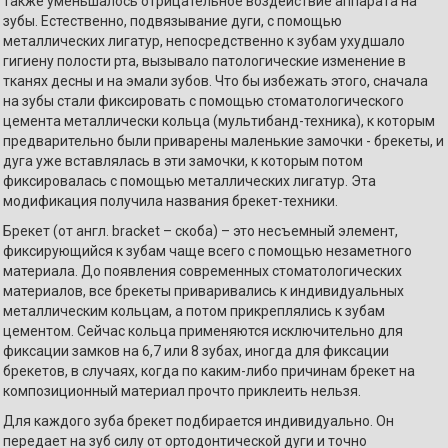
также уменьшалось отрицательное воздействие аппарата на
зубы. Естественно, подвязывание дуги, с помощью
металлических лигатур, непосредственно к зубам ухудшало
гигиену полости рта, вызывало патологические изменение в
тканях десны и на эмали зубов. Что бы избежать этого, сначала
на зубы стали фиксировать с помощью стоматологического
цемента металлически кольца (мультибанд-техника), к которым
предварительно были приварены маленькие замочки - брекеты, и
дуга уже вставлялась в эти замочки, к которым потом
фиксировалась с помощью металлических лигатур. Эта
модификация получила названия брекет-техники.
Брекет (от англ. bracket – скоба) – это несъемный элемент,
фиксирующийся к зубам чаще всего с помощью незаметного
материала. До появления современных стоматологических
материалов, все брекеты приваривались к индивидуальных
металлическим кольцам, а потом прикреплялись к зубам
цементом. Сейчас кольца применяются исключительно для
фиксации замков на 6,7 или 8 зубах, иногда для фиксации
брекетов, в случаях, когда по каким-либо причинам брекет на
композиционный материал прочто приклеить нельзя.
Для каждого зуба брекет подбирается индивидуально. Он
передает на зуб силу от ортодонтической дуги и точно