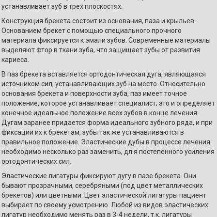
устанавливает зуб в трех плоскостях.
Конструкция брекета состоит из основания, паза и крыльев.
Основанием брекет с помощью специального прочного
материала фиксируется к эмали зубов. Современные материалы
выделяют фтор в ткани зуба, что защищает зубы от развития
кариеса.
В паз брекета вставляется ортодонтическая дуга, являющаяся
источником сил, устанавливающих зуб на место. Относительно
основания брекета и поверхности зуба, паз имеет точное
положение, которое устанавливает специалист; это и определяет
конечное идеальное положение всех зубов в конце лечения.
Дугам заранее придается форма идеального зубного ряда, и при
фиксации их к брекетам, зубы так же устанавливаются в
правильное положение. Эластические дубы в процессе лечения
необходимо несколько раз заменить, дл я постепенного усиления
ортодонтических сил.
Эластические лигатуры фиксируют дугу в пазе брекета. Они
бывают прозрачными, серебряными (под цвет металлических
брекетов) или цветными. Цвет эластической лигатуры пациент
выбирает по своему усмотрению. Любой из видов эластических
лигатур необходимо менять раз в 3-4 недели, т.к. лигатуры