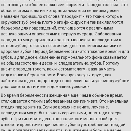
не столкнутся с более сложными формами. Пародонтология - это
область стоматологии, которая занимается лечением десен.
Название произошло от слова "пародонт" - это ткани, которые
окружают зуб, очень плотно его фиксируют и так как являются
барьером для повреждений, сталкиваются с различными
возникающими опасностями в первую очередь. Заболевания
пародонта могут привести к расшатыванию и впоследствии к
потере зубов, то есть от состояния десен во многом зависит и
здоровье зубов. Период беременности - это тяжелое время и для
зубов, и для десен. Изменение гормонального фона сказывается
на общем состоянии десен и, следовательно, зубов. Поэтому
визит к пародонтологу, как и к стоматологу - важная часть
подготовки к беременности. Врач проконсультирует, как
заботиться о деснах, проведет профессиональную чистку зубов и
даст советы по гигиене в домашних условиях.
Во время беременности женщина чаще, чем в обычное время,
сталкивается с таким заболеванием как гингивит. Это начальная
стадия пародонтита. Если во время не начать лечение,
последствия могут быть очень серьезными, вплоть до потери
зубов. При гингивите десна воспаляется и меняет свой цвет,
отекает и кровоточит при чистке зубов и употреблении твердой
пищи, появляется запах изо рта, зуд, жжение и боль. На десне