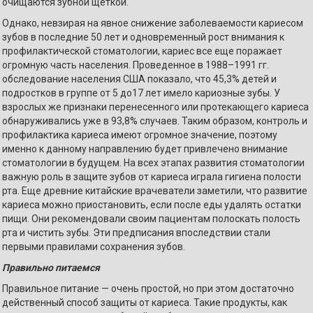
очищаются зубной щеткой.
Однако, невзирая на явное снижение заболеваемости кариесом
зубов в последние 50 лет и одновременный рост внимания к
профилактической стоматологии, кариес все еще поражает
огромную часть населения. Проведенное в 1988–1991 гг.
обследование населения США показало, что 45,3% детей и
подростков в группе от 5 до17 лет имело кариозные зубы. У
взрослых же признаки перенесенного или протекающего кариеса
обнаруживались уже в 93,8% случаев. Таким образом, контроль и
профилактика кариеса имеют огромное значение, поэтому
именно к данному направлению будет привлечено внимание
стоматологии в будущем. На всех этапах развития стоматологии
важную роль в защите зубов от кариеса играла гигиена полости
рта. Еще древние китайские врачеватели заметили, что развитие
кариеса можно приостановить, если после еды удалять остатки
пищи. Они рекомендовали своим пациентам полоскать полость
рта и чистить зубы. Эти предписания впоследствии стали
первыми правилами сохранения зубов.
Правильно питаемся
Правильное питание — очень простой, но при этом достаточно
действенный способ защиты от кариеса. Такие продукты, как