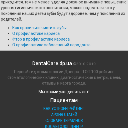
приходится, тем не менее, уделяя должное внимание повышению
уровня гигиенического воспитания, можно надеяться, что у
поколения наших детей зубы будут здоровее, чем у поколения их
родителей.
Как правильно чистить зубы
О профилактике кариеса
Фтор в профилактике кариеса
О профилактике заболеваний пародонта
DentalCare.dp.ua
©2010-2019
Первый гид стоматологии Днепра - ТОП 100 рейтинг
стоматологических клиник, диагностические центры, цены,
отзывы и карта города.
Мы с вами уже девять лет!
Пациентам
КАК УСТРОЕН РЕЙТИНГ
АРХИВ СТАТЕЙ
СЛОВАРЬ ТЕРМИНОВ
КОСМЕТОЛОГ ДНЕПР