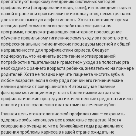
препятствуют широкому внедрению системных методов
профилактики (фторирование воды, соли), и в последние годы в
нашей стране они практически не используются, несмотря на их
достаточно высокую эффективность. Хотя в настоящее время
ассоциацией стоматологов разработана специальная
программа, предусматривающая санитарное просвещение,
обучение правильному гигиеническому уходу за полостью рта,
профессиональные гигиенические процедуры местной и общей
направленности для профилактики кариеса. Следует
подчеркнуть, что начинать воспитание мотивированной
потребности в тщательном и грамотном уходе за полостью рта
необходимо с раннего возраста ребенка, желательно на примере
родителей. Хотя не поздно научить пациента чистить зубы в
любом возрасте, если в силу ряда причин его гигиенические
навыки далеки от совершенства. В этом случае главным
фактором мотивации могут стать более низкие затраты на
профилактические процедуры и качественные средства гигиены
полости рта по сравнению с затратами на лечение зубов.
Главная цель стоматологической профилактики — сохранить
здоровые зубы, используя все возможные средства. И хотя
совершенно очевидно, что в ближайшие годы радикального
решения проблемы кариеса в нашей стране ожидать не