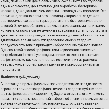
изюм, печенье или даже белый хлеб, сохраняются во рту после
еды в количестве, достаточном для выработки бактериями
кислоты, даже дольше, чем остатки шоколада или карамели. Это,
возможно, связано с тем, что шоколад и карамель содержат
растворимые сахара, которые достаточно быстро вымываются
слюной. Злоупотребление сладкими газированными напитками,
которые, казалось бы, не должны задерживаться в полости рта, в
действительности приводит к снижению уровня рН на столь же
длительное время, как и употребление многих твердых
продуктов, что также приводит к образованию зубного налета.
Однако такой способ профилактики кариеса как снижение
потребления богатой углеводами пищи не может считаться
эффективным, так как полностью исключить их из рациона
невозможно, впрочем, как и удалить все микроорганизмы из
полости рта.
Выбираем зубную пасту
В настоящее время фирмами-производителями предлагается
огромное количество профилактических средств: зубных паст,
щеток, флоссов, эликсиров и т.д. Задача стоматолога — помочь
пациенту сделать правильный выбор и объяснить преимущества
той или иной продукции. Так, например, фтор давно признан
веществом, способным повышать устойчивость зубной эмали к