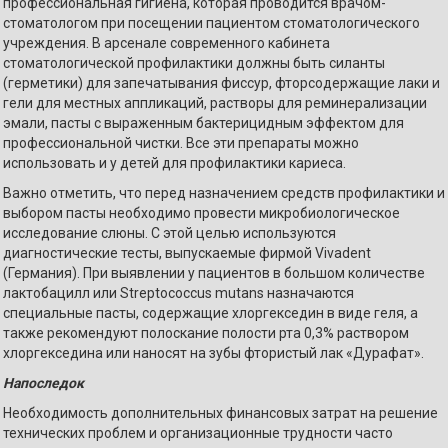
профессиональная гигиена, которая проводится врачом-
стоматологом при посещении пациентом стоматологического
учреждения. В арсенале современного кабинета
стоматологической профилактики должны быть силанты
(герметики) для запечатывания фиссур, фторсодержащие лаки и
гели для местных аппликаций, растворы для реминерализации
эмали, пасты с выраженным бактерицидным эффектом для
профессиональной чистки. Все эти препараты можно
использовать и у детей для профилактики кариеса.
Важно отметить, что перед назначением средств профилактики и
выбором пасты необходимо провести микробиологическое
исследование слюны. С этой целью используются
диагностические тесты, выпускаемые фирмой Vivadent
(Германия). При выявлении у пациентов в большом количестве
лактобацилл или Streptococcus mutans назначаются
специальные пасты, содержащие хлоргекседин в виде геля, а
также рекомендуют полоскание полости рта 0,3% раствором
хлоргекседина или наносят на зубы фтористый лак «Дурафат».
Напоследок
Необходимость дополнительных финансовых затрат на решение
технических проблем и организационные трудности часто