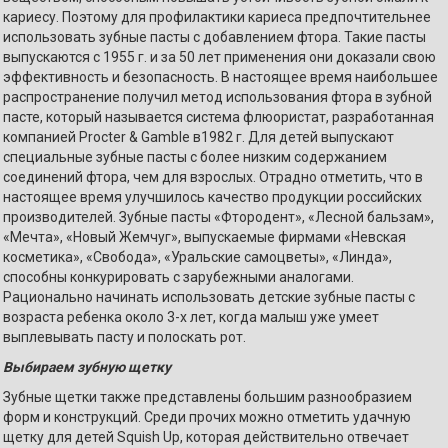
кариесу. Поэтому для профилактики кариеса предпочтительнее
использовать зубные пасты с добавлением фтора. Такие пасты
выпускаются с 1955 г. и за 50 лет применения они доказали свою
эффективность и безопасность. В настоящее время наибольшее
распространение получил метод использования фтора в зубной
пасте, который называется система флюористат, разработанная
компанией Procter & Gamble в1982 г. Для детей выпускают
специальные зубные пасты с более низким содержанием
соединений фтора, чем для взрослых. Отрадно отметить, что в
настоящее время улучшилось качество продукции российских
производителей. Зубные пасты «Фтородент», «Лесной бальзам»,
«Мечта», «Новый Жемчуг», выпускаемые фирмами «Невская
косметика», «Свобода», «Уральские самоцветы», «Линда»,
способны конкурировать с зарубежными аналогами.
Рационально начинать использовать детские зубные пасты с
возраста ребенка около 3-х лет, когда малыш уже умеет
выплевывать пасту и полоскать рот.
Выбираем зубную щетку
Зубные щетки также представлены большим разнообразием
форм и конструкций. Среди прочих можно отметить удачную
щетку для детей Squish Up, которая действительно отвечает