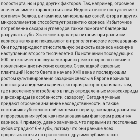
полости рта, но и ряд других факторов. Так, например, огромное
значение имеет характер питания. Недостаточное поступление в
организм белков, витаминов, минеральных солей, фтора и других
микроэлементов способствует развитию кариеса. Избыточное
потребление сахара и углеводов также помогает бактериям
разрушать зубы. Значение характера питания при развитии
кариеса наглядно показывают антропологические исследования.
Они подтверждают относительную редкость кариеса накануне
наступления второго тысячелетия. По истечении последующих
500 лет количество случаев кариеса резко возросло в связи с
появлением диетических сахаров. С закладкой сахарных
плантаций Нового Света в начале XVIII века и последующим
ростом культивирования сахарной свеклы в Европе возникла
настоящая эпидемия кариеса, которая распространялась там,
где население употребляло в пищу определенные моносахариды
и дисахариды (в особенности, сахарозу). Сегодня ученые
придают огромное значение наследственности, а также
состоянию зубочелюстной системы в период закладки, развития
и прорезывания зубов как немаловажным факторам развития
кариеса. К примеру, давно замечено, что первыми из постоянных
зубов страдают 6-е зубы, потому что они раньше всех
прорезываются и по сравнению с другими зубами плохо