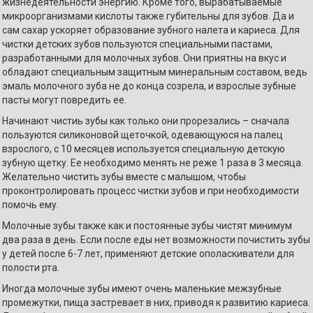
жизнедеятельности энергию. Кроме того, вырабатываемые
микроорганизмами кислоты также губительны для зубов. Да и
сам сахар ускоряет образование зубного налета и кариеса. Для
чистки детских зубов пользуются специальными пастами,
разработанными для молочных зубов. Они приятны на вкус и
обладают специальным защитным минеральным составом, ведь
эмаль молочного зуба не до конца созрела, и взрослые зубные
пасты могут повредить ее.
Начинают чистиь зубы как только они прорезались – сначала
пользуются силиконовой щеточкой, одевающуюся на палец
взрослого, с 10 месяцев используется специальную детскую
зубную щетку. Ее необходимо менять не реже 1 раза в 3 месяца.
Желательно чистить зубы вместе с малышом, чтобы
проконтролировать процесс чистки зубов и при необходимости
помочь ему.
Молочные зубы также как и постоянные зубы чистят минимум
два раза в день. Если после еды нет возможности почистить зубы
у детей после 6-7 лет, применяют детские ополаскиватели для
полости рта.
Иногда молочные зубы имеют очень маленькие межзубные
промежутки, пища застревает в них, приводя к развитию кариеса.