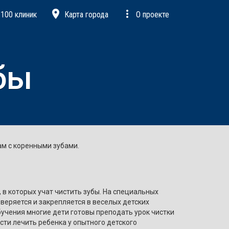
place
more_vert
100 клиник
Карта города
О проекте
бы
ам с коренными зубами.
в которых учат чистить зубы. На специальных
веряется и закрепляется в веселых детских
бучения многие дети готовы преподать урок чистки
сти лечить ребенка у опытного детского