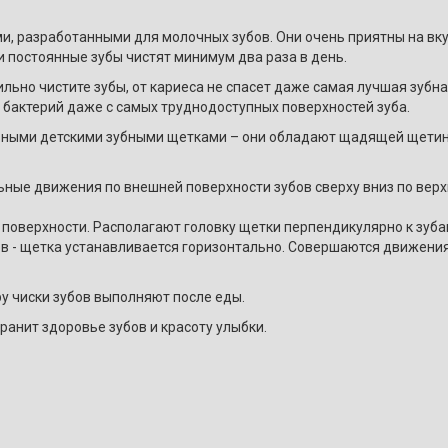
ми, разработанными для молочных зубов. Они очень приятны на в
 постоянные зубы чистят минимум два раза в день.
ильно чистите зубы, от кариеса не спасет даже самая лучшая зубна
 бактерий даже с самых труднодоступных поверхностей зуба.
ьными детскими зубными щетками – они обладают щадящей щетино
ые движения по внешней поверхности зубов сверху вниз по верхн
 поверхности. Располагают головку щетки перпендикулярно к зуба
в - щетка устанавливается горизонтально. Совершаются движения 
у чиски зубов выполняют после еды.
анит здоровье зубов и красоту улыбки.