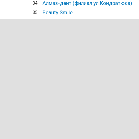
Алмаз-дент (филиал ул.Кондратюка)
34
Beauty Smile
35
Авиценна СТ
36
Авиценна СТ (филиал ул. Харьковская)
37
Дентим-А (филиал пр. Мира)
38
ООО МегаСтом
39
ЛюмиСтом
40
Надія
41
Time to smile
42
Тарри
43
Стоматолог и Я (филиал ул. 20-летия П
44
Стоматологическая клиника доктора 
45
Термы
46
Стоматологическая клиника доктора Г
47
Denta-PRO
48