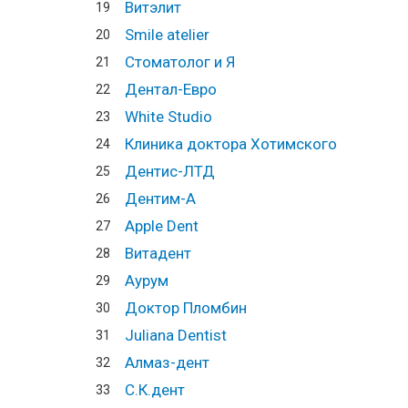
Витэлит
19
Smile atelier
20
Стоматолог и Я
21
Дентал-Евро
22
White Studio
23
Клиника доктора Хотимского
24
Дентис-ЛТД
25
Дентим-А
26
Apple Dent
27
Витадент
28
Аурум
29
Доктор Пломбин
30
Juliana Dentist
31
Алмаз-дент
32
С.К.дент
33