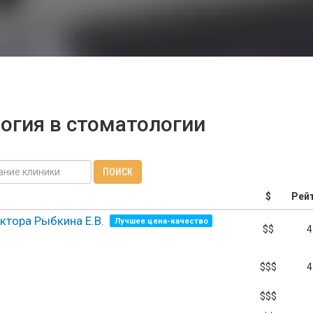
огия в стоматологии
ПОИСК
$
Рей
ктора Рыбкина Е.В.
Лучшее цена-качество
$$
4
$$$
4
$$$