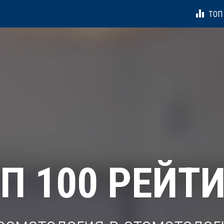
equalizer
ТОП 
П 100 РЕЙТ