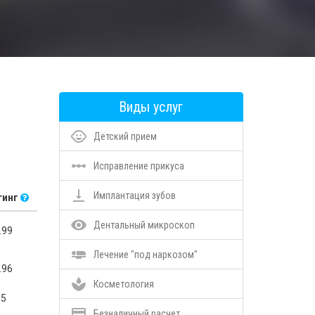
Виды услуг
child_care
Детский прием
linear_scale
Исправление прикуса
vertical_align_bottom
Имплантация зубов
тинг
remove_red_eye
Дентальный микроскоп
.99
airline_seat_flat
Лечение "под наркозом"
.96
spa
Косметология
5
credit_card
Безналичный расчет