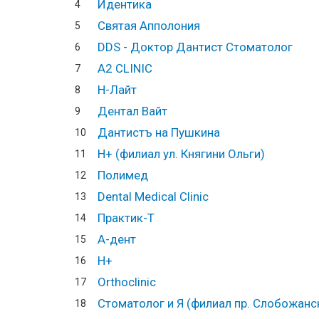
Идентика
4
Святая Апполония
5
DDS - Доктор Дантист Стоматолог
6
А2 CLINIC
7
Н-Лайт
8
Дентал Вайт
9
Дантистъ на Пушкина
10
Н+ (филиал ул. Княгини Ольги)
11
Полимед
12
Dental Medical Clinic
13
Практик-Т
14
А-дент
15
Н+
16
Orthoclinic
17
Стоматолог и Я (филиал пр. Слобожанс
18