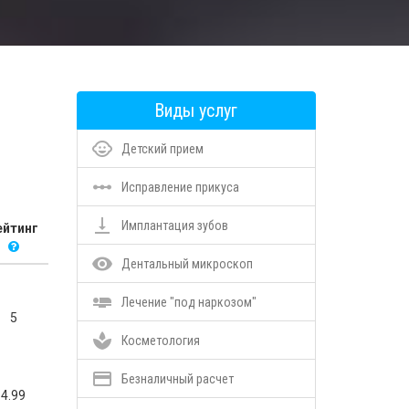
Виды услуг
child_care
Детский прием
linear_scale
Исправление прикуса
vertical_align_bottom
Имплантация зубов
ейтинг
remove_red_eye
Дентальный микроскоп
airline_seat_flat
Лечение "под наркозом"
5
spa
Косметология
credit_card
Безналичный расчет
4.99