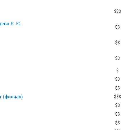
$$$
ева Є. Ю.
$$
$$
$$
$
$$
$$
 (филиал)
$$$
$$
$$
$$