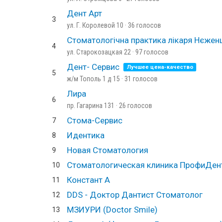
Дент Арт
3
ул. Г. Королевой 10 · 36 голосов
Стоматологічна практика лікаря Нєженц
4
ул. Старокозацкая 22 · 97 голосов
Дент- Сервис
Лучшее цена-качество
5
ж/м Тополь 1 д 15 · 31 голосов
Лира
6
пр. Гагарина 131 · 26 голосов
Стома-Сервис
7
Идентика
8
Новая Стоматология
9
Стоматологическая клиника ПрофиДент
10
Констант А
11
DDS - Доктор Дантист Стоматолог
12
МЗИУРИ (Doctor Smile)
13