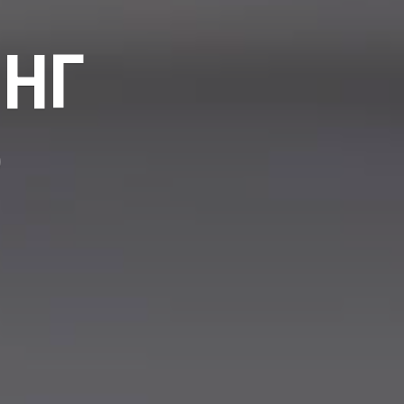
ИНГ
р