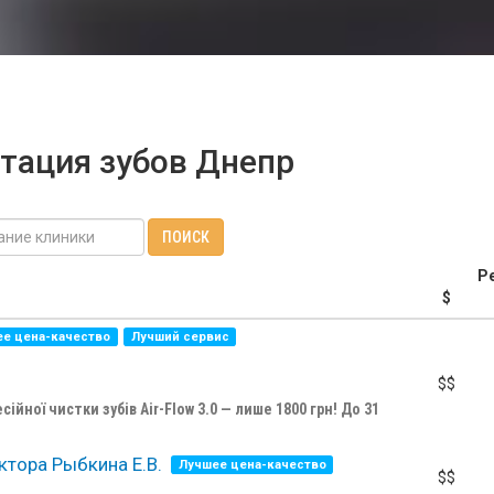
тация зубов Днепр
ПОИСК
Р
$
е цена-качество
Лучший сервис
$$
ійної чистки зубів Air-Flow 3.0 — лише 1800 грн! До 31
тора Рыбкина Е.В.
Лучшее цена-качество
$$