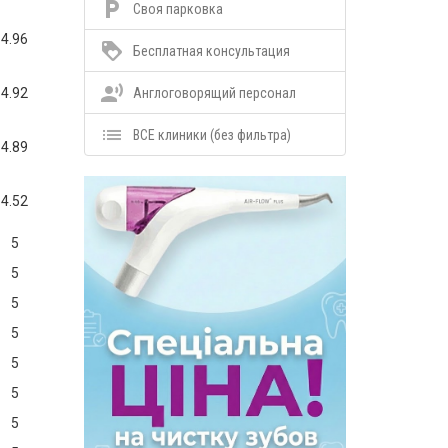
local_parking
Своя парковка
4.96
loyalty
Бесплатная консультация
record_voice_over
4.92
Англоговорящий персонал
list
ВСЕ клиники (без фильтра)
4.89
4.52
5
5
5
5
5
5
5