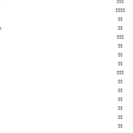
)
$$$
$$$$
$$
т
$$
$$$
$$
$$
$$
$$$
$$
$$
$$
$$
$$
$$