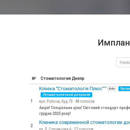
Имплан
№
Стоматология Днепр
Клініка "Стоматологія Плюс"™
Adv
Лучше
Лучший конечный результат
1
вул. Робоча, буд.73 · 48 голосов
Акція! Спеціальна ціна! Світовий стандарт профес
грудня 2025 року!
Клиника современной стоматологии док
2
ул. Л. Стромцова 6 · 27 голосов