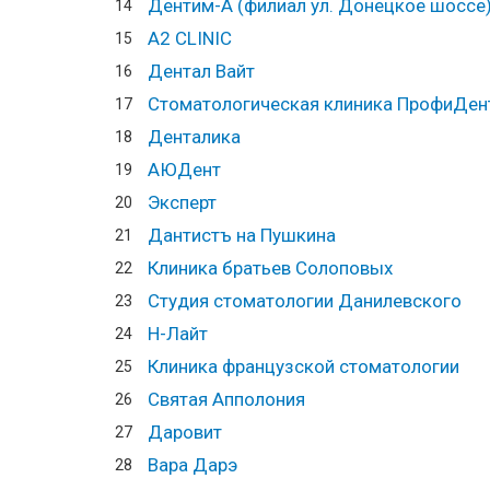
Дентим-А (филиал ул. Донецкое шоссе
14
А2 CLINIC
15
Дентал Вайт
16
Стоматологическая клиника ПрофиДен
17
Денталика
18
АЮДент
19
Эксперт
20
Дантистъ на Пушкина
21
Клиника братьев Солоповых
22
Студия стоматологии Данилевского
23
Н-Лайт
24
Клиника французской стоматологии
25
Святая Апполония
26
Даровит
27
Вара Дарэ
28